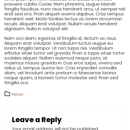
posuere cubilia Curae; Nam pharetra, augue blandit
fringilla faucibus, nunc risus hendrerit arcu, ut semper nisl
erat sed orci. Proin aliquet viverra dapibus. Cras tempus
hendrerit velit. Morbi facilisis lectus ac lorem accumsan
iaculis. Aliquam erat volutpat. Nullam iaculis hendrerit
dignissim. Nulla in volutpat elit.
Nam orci diam, egestas id fringilla id, dictum ac risus.
Aliquam erat volutpat. Vestibulum luctus augue eu
lorem fringilla tempor. Ut non turpis nisi. Vestibulum
efficitur vitae tortor vel gravida. Proin a turpis vitae tortor
sodales aliquet. Nullam euismod neque justo, at
maximus mauris gravida in. Duis eros turpis, viverra sed
tellus ut, tempus auctor leo. Cras imperdiet convallis
diam, vel tincidunt ante pretium a. Maecenas lacinia
neque quam, a laoreet tortor molestie sed. Proin sed
fringilla orci.
News
Leave a Reply
Your email address will not be published.